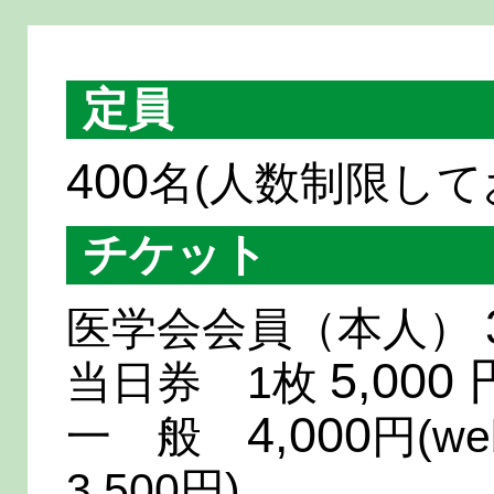
定員
400
名(人数制限して
チケット
医学会会員（本人）
5,000 
当日券 1枚
4,000
一 般
円(w
3,500円)