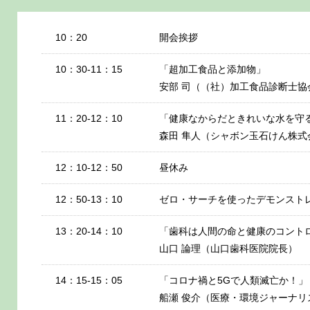
10：20
開会挨拶
10：30-11：15
「超加工食品と添加物」
安部 司（（社）加工食品診断士協
11：20-12：10
「健康なからだときれいな水を守る
森田 隼人（シャボン玉石けん株式
12：10-12：50
昼休み
12：50-13：10
ゼロ・サーチを使ったデモンスト
13：20-14：10
「歯科は人間の命と健康のコント
山口 論理（山口歯科医院院長）
14：15-15：05
「コロナ禍と5Gで人類滅亡か！」
船瀬 俊介（医療・環境ジャーナリ