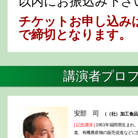
以内にお振込み下さ
チケットお申し込みは20
で締切となります。
講演者プロフ
安部 司
（（社）加工食品
[ 記念講演 ]
1951年福岡県生ま
進、有機農産物の販売促進などに携