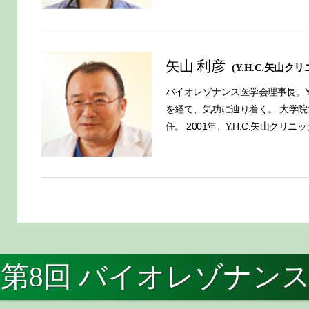
矢山 利彦
(Y.H.C.矢
バイオレゾナンス医学会理事長。Y
を経て、気功に辿り着く。 大学
任。 2001年、Y.H.C.矢山クリニ
第8回 バイオレゾナン