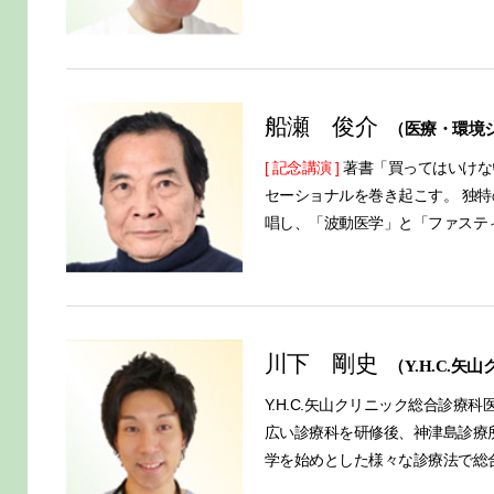
船瀬 俊介
（医療・環境
[ 記念講演 ]
著書「買ってはいけな
セーショナルを巻き起こす。 独
唱し、「波動医学」と「ファステ
川下 剛史
（Y.H.C.
Y.H.C.矢山クリニック総合診
広い診療科を研修後、神津島診療所
学を始めとした様々な診療法で総