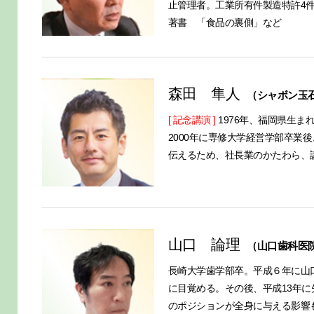
止管理者。工業所有件製造特許4
著書 「食品の裏側」など
森田 隼人
（シャボン玉
[ 記念講演 ]
1976年、福岡県生ま
2000年に専修大学経営学部卒業
伝えるため、社長業のかたわら、
山口 論理
（山口歯科医
長崎大学歯学部卒。平成６年に山
に目覚める。その後、平成13年
のポジションが全身に与える影響